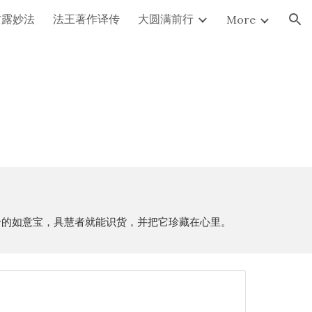
甘露妙法
法王著作译传
大圆满前行
More
ion
价的如意宝，具慧者就能识货，并把它珍藏在心里。