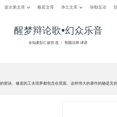
道次第文库
般若文库
净土文库
弥勒五论
ip to main content
Skip to navigat
醒梦辩论歌•幻众乐音
全知麦彭仁波切
造 ︱ 智圆法师
译讲
的密诀、修道的工夫境界都包含在里面。这样伟大的著作的确是无