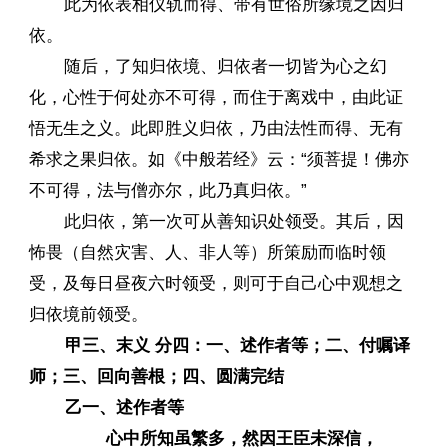
此为依表相仪轨而得、带有世俗所缘境之因归
依。
随后，了知归依境、归依者一切皆为心之幻
化，心性于何处亦不可得，而住于离戏中，由此证
悟无生之义。此即胜义归依，乃由法性而得、无有
希求之果归依。如《中般若经》云：“须菩提！佛亦
不可得，法与僧亦尔，此乃真归依。”
此归依，第一次可从善知识处领受。其后，因
怖畏（自然灾害、人、非人等）所策励而临时领
受，及每日昼夜六时领受，则可于自己心中观想之
归依境前领受。
甲三、末义 分四：一、述作者等；二、付嘱译
师；三、回向善根；四、圆满完结
乙一、述作者等
心中所知虽繁多，然因王臣未深信，