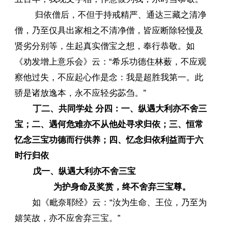
归依僧后，不但于持戒精严、通达三藏之清净
僧，乃至仅具出家相之不清净僧，皆应断除轻慢及
贤劣分别等，生起真实僧宝之想，奉行恭敬。如
《劝发增上意乐会》云：“希乐功德住林薮，不应观
察他过失，不应起心作是念：我是超胜我第一。此
骄是诸放逸本，永不应轻劣苾刍。”
丁二、共同学处 分四：一、纵遇大利亦不舍三
宝；二、遇何危难亦不从他处寻求归依；三、恒常
忆念三宝功德而行供养；四、忆念归依利益而于六
时行归依
戊一、纵遇大利亦不舍三宝
为护身命及奖赏，终不舍弃三宝尊。
如《毗奈耶经》云：“汝为生命、王位，乃至为
嬉笑故，亦不应舍弃三宝。”