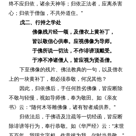
终不应归依，诸余天神等；归依正法者，应离杀害
心；归依于僧伽，不共外道住。”
戊二、行持之学处
佛像残片经一颂，及僧衣上黄补丁，
皆以敬信心供奉。应视佛像为导师。
于佛所说一切法，不作诽谤顶戴受。
于净不净诸僧人，皆应视为贤圣僧。
下至佛像的残片、佛法教典的一句，以及僧衣
上的一块黄补丁，都必须恭敬，何况其他？
因此，归依佛后，于任何胜劣佛像，皆应断除
不敬与轻慢，视如导师佛，奉为敬田。如《亲友
书》云：“随何木等雕佛像，诸有智者咸供养。”
归依法后，于佛语及注疏等一切经函，皆应断
除诽谤等行为，奉行恭敬。如《华严经》云：“末世
五百年，我现文字相，作意彼为我，尔时当恭敬。”