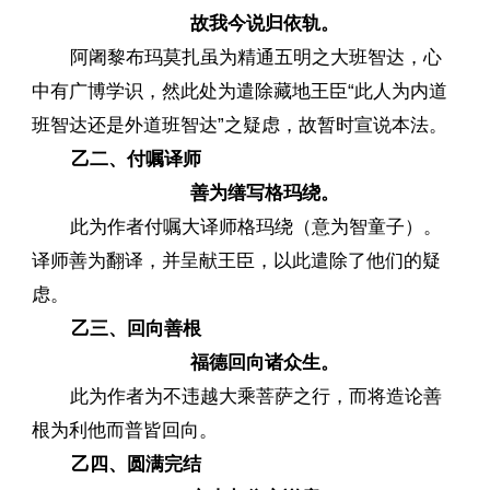
故我今说归依轨。
阿阇黎布玛莫扎虽为精通五明之大班智达，心
中有广博学识，然此处为遣除藏地王臣“此人为内道
班智达还是外道班智达”之疑虑，故暂时宣说本法。
乙二、付嘱译师
善为缮写格玛绕。
此为作者付嘱大译师格玛绕（意为智童子）。
译师善为翻译，并呈献王臣，以此遣除了他们的疑
虑。
乙三、回向善根
福德回向诸众生。
此为作者为不违越大乘菩萨之行，而将造论善
根为利他而普皆回向。
乙四、圆满完结