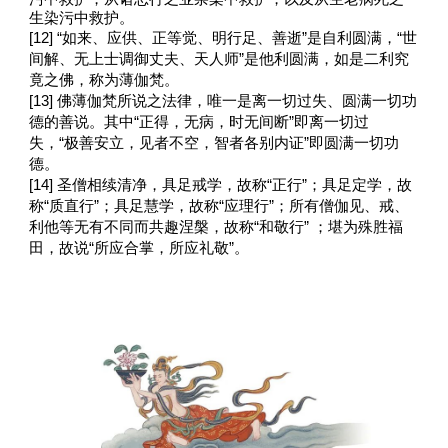
生染污中救护。
[12]
“如来、应供、正等觉、明行足、善逝”是自利圆满，“世
间解、无上士调御丈夫、天人师”是他利圆满，如是二利究
竟之佛，称为薄伽梵。
[13]
佛薄伽梵所说之法律，唯一是离一切过失、圆满一切功
德的善说。其中“正得，无病，时无间断”即离一切过
失，“极善安立，见者不空，智者各别内证”即圆满一切功
德。
[14]
圣僧相续清净，具足戒学，故称“正行”；具足定学，故
称“质直行”；具足慧学，故称“应理行”；所有僧伽见、戒、
利他等无有不同而共趣涅槃，故称“和敬行” ；堪为殊胜福
田，故说“所应合掌，所应礼敬”。