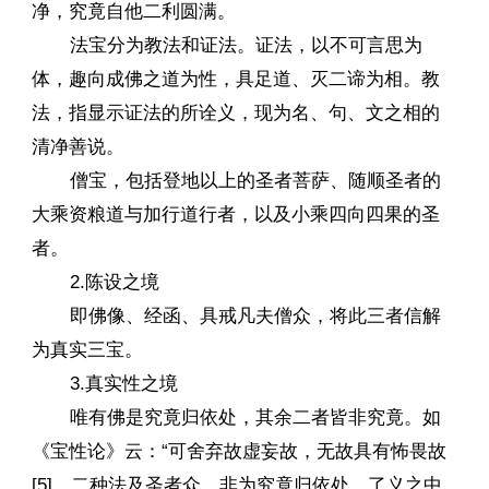
净，究竟自他二利圆满。
法宝分为教法和证法。证法，以不可言思为
体，趣向成佛之道为性，具足道、灭二谛为相。教
法，指显示证法的所诠义，现为名、句、文之相的
清净善说。
僧宝，包括登地以上的圣者菩萨、随顺圣者的
大乘资粮道与加行道行者，以及小乘四向四果的圣
者。
2.陈设之境
即佛像、经函、具戒凡夫僧众，将此三者信解
为真实三宝。
3.真实性之境
唯有佛是究竟归依处，其余二者皆非究竟。如
《宝性论》云：“可舍弃故虚妄故，无故具有怖畏故
[5]，二种法及圣者众，非为究竟归依处。了义之中