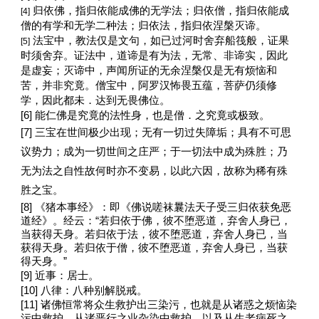
归依佛，指归依能成佛的无学法；归依僧，指归依能成
[4]
僧的有学和无学二种法；归依法，指归依涅槃灭谛。
法宝中，教法仅是文句，如已过河时舍弃船筏般，证果
[5]
时须舍弃。证法中，道谛是有为法，无常、非谛实，因此
是虚妄；灭谛中，声闻所证
的无余涅槃仅是无有烦恼和
苦，并非究竟。僧宝中，阿罗汉怖畏五蕴，菩萨仍须修
学，因此都未．达到无畏佛位。
[6]
能仁佛是究竟的法性身，也是僧．之究竟或极致。
[7]
三宝在世间极少出现；无有一切过失障垢；具有不可思
议势力；成为一切世间之庄严；于一切法中成为殊胜；乃
无为法之自性故何时亦不变易，以此六因，故称为稀有殊
胜之宝。
[8]
《猪本事经》：即《佛说嗟袜曩法天子受三归依获免恶
道经》。经云：“若归依于佛，彼不堕恶道，弃舍人身已，
当获得天身。若归依于法，彼不堕恶道，弃舍人身已，当
获得天身。若归依于僧，彼不堕恶道，弃舍人身已，当获
得天身。”
[9]
近事：居士。
[10]
八律：八种别解脱戒。
[11]
诸佛恒常将众生救护出三染污，也就是从诸惑之烦恼染
污中救护，从诸恶行之业杂染中救护，以及从生老病死之