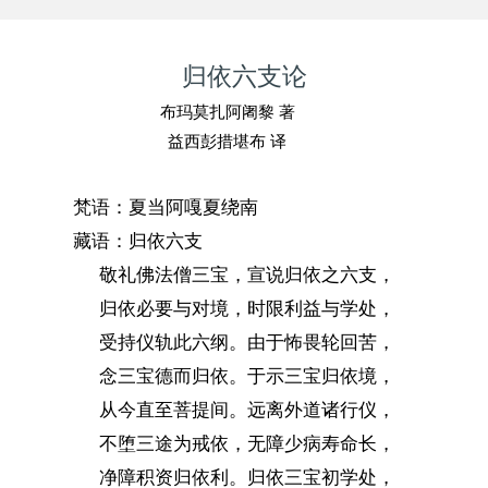
归依六支论
布玛莫扎阿阇黎 著
益西彭措堪布 译
梵语：夏当阿嘎夏绕南
藏语：归依六支
敬礼佛法僧三宝，宣说归依之六支，
归依必要与对境，时限利益与学处，
受持仪轨此六纲。由于怖畏轮回苦，
念三宝德而归依。于示三宝归依境，
从今直至菩提间。远离外道诸行仪，
不堕三途为戒依，无障少病寿命长，
净障积资归依利。归依三宝初学处，