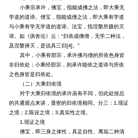
小乘宗承许，佛宝，指能成佛之法，即大乘无
学道的道谛。僧宝，指能成僧之法，即大乘有学道
与小乘有学无学道的道谛。法宝，指涅槃所摄的灭
谛。如《俱舍论》云：“归依成佛僧，无学二种法，
及涅槃择灭，是说具三归[4]。”
其中，小乘有部宗，承许佛与僧的所依色身皆
非归依处；小乘经部宗，则承许能依之道谛与所依
之色身皆是归依处。
（二）大乘归依境
对于大乘归依境的承许虽有不同，但此处按总
的共通观点来讲，显密的归依境相同。分三：1.现证
之境；2.陈设之境；3.真实性之境。
1.现证之境
佛宝，即三身之体性，具足自性、离垢二种清