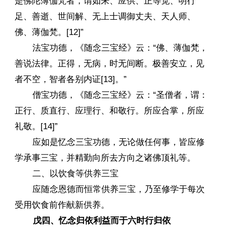
是佛陀薄伽梵者，谓如来、应供、正等觉、明行
足、善逝、世间解、无上士调御丈夫、天人师、
佛、薄伽梵。[12]”
法宝功德，《随念三宝经》云：“佛、薄伽梵，
善说法律。正得，无病，时无间断。极善安立，见
者不空，智者各别内证[13]。”
僧宝功德，《随念三宝经》云：“圣僧者，谓：
正行、质直行、应理行、和敬行。所应合掌，所应
礼敬。[14]”
应如是忆念三宝功德，无论做任何事，皆应修
学承事三宝，并精勤向所去方向之诸佛顶礼等。
二、以饮食等供养三宝
应随念恩德而恒常供养三宝，乃至修学于每次
受用饮食前作献新供养。
戊四、忆念归依利益而于六时行归依