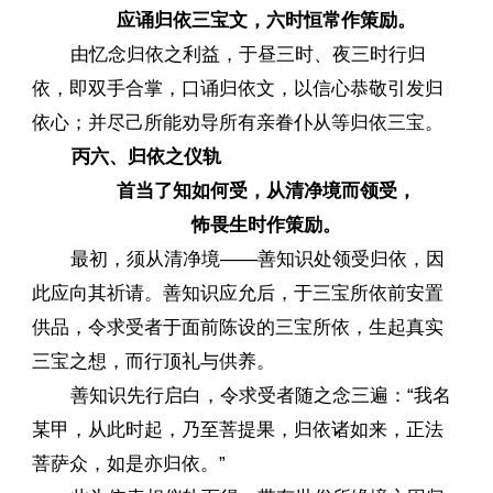
应诵归依三宝文，六时恒常作策励。
由忆念归依之利益，于昼三时、夜三时行归
依，即双手合掌，口诵归依文，以信心恭敬引发归
依心；并尽己所能劝导所有亲眷仆从等归依三宝。
丙六、归依之仪轨
首当了知如何受，从清净境而领受，
怖畏生时作策励。
最初，须从清净境——善知识处领受归依，因
此应向其祈请。善知识应允后，于三宝所依前安置
供品，令求受者于面前陈设的三宝所依，生起真实
三宝之想，而行顶礼与供养。
善知识先行启白，令求受者随之念三遍：“我名
某甲，从此时起，乃至菩提果，归依诸如来，正法
菩萨众，如是亦归依。”