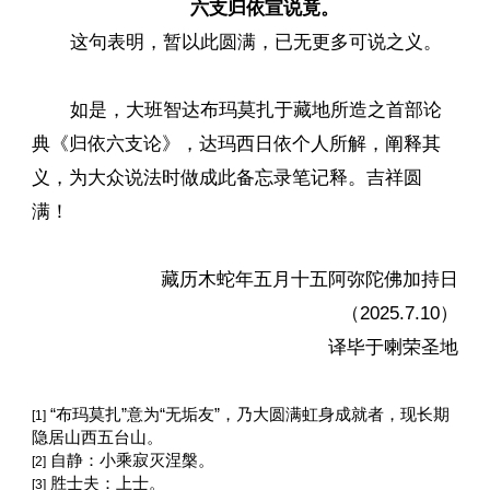
六支归依宣说竟。
这句表明，暂以此圆满，已无更多可说之义。
如是，大班智达布玛莫扎于藏地所造之首部论
典《归依六支论》，达玛西日依个人所解，阐释其
义，为大众说法时做成此备忘录笔记释。吉祥圆
满！
藏历木蛇年五月十五阿弥陀佛加持日
（2025.7.10）
译毕于喇荣圣地
“布玛莫扎”意为“无垢友”，乃大圆满虹身成就者，现长期
[1]
隐居山西五台山。
自静：小乘寂灭涅槃。
[2]
胜士夫：上士。
[3]