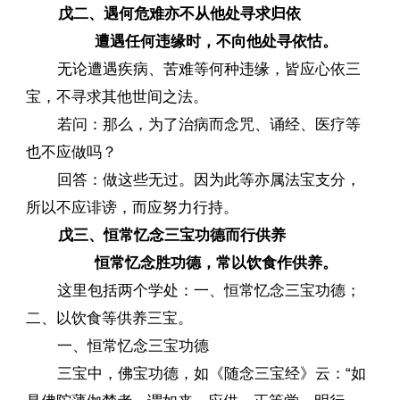
戊二、遇何危难亦不从他处寻求归依
遭遇任何违缘时，不向他处寻依怙。
无论遭遇疾病、苦难等何种违缘，皆应心依三
宝，不寻求其他世间之法。
若问：那么，为了治病而念咒、诵经、医疗等
也不应做吗？
回答：做这些无过。因为此等亦属法宝支分，
所以不应诽谤，而应努力行持。
戊三、恒常忆念三宝功德而行供养
恒常忆念胜功德，常以饮食作供养。
这里包括两个学处：一、恒常忆念三宝功德；
二、以饮食等供养三宝。
一、恒常忆念三宝功德
三宝中，佛宝功德，如《随念三宝经》云：“如