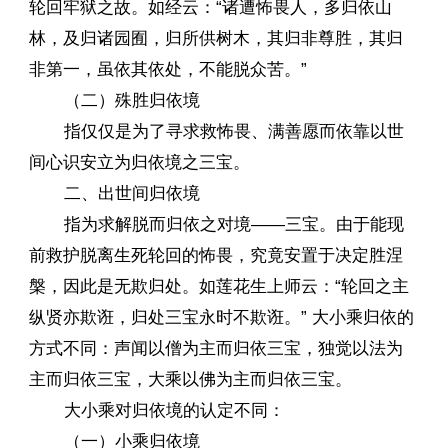
轮回牢狱之故。如经云：“诸遭怖畏人，多归依山
林，及归诸园囿，归所供树木，其归非尊胜，其归
非第一，虽依其依处，不能脱众苦。”
（二）殊胜归依境
指仅仅是为了寻求救怖畏、满善愿而依靠以世
间心识安立为归依境之三宝。
二、出世间归依境
指为求解脱而归依之对境——三宝。由于能现
前救护脱离生死轮回的怖畏，究竟安置于决定胜涅
槃，因此是无欺归处。如莲花生上师云：“轮回之主
纵贤亦欺诳，归处三宝永时不欺诳。” 大小乘归依的
方式不同：声闻以僧为主而归依三宝，独觉以法为
主而归依三宝，大乘以佛为主而归依三宝。
大小乘对归依境的认定不同：
（一）小乘归依境