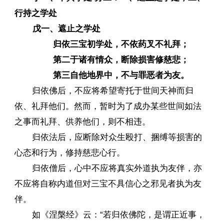
行持之学处
戊一、遮止之学处
归依三宝初学处，不依药叉不礼拜；
第二于诸有情众，断除损害修慈悲；
第三自他地界中，不与罪恶者为友。
归依佛后，不应将希望寄托于世间天神而归
依、礼拜他们。然而，暂时为了成办某些世间如法
之事而礼拜、供养他们，则不相违。
归依法后，应断除对众生殴打、捆缚等损害的
心态和行为，修持慈悲心行。
归依僧后，心中不应将真实外道执为友伴，亦
不应将自称内道但对三宝不具信心之邪见者执为友
伴。
如《涅槃经》云：“若归依佛陀，是谓正近事，