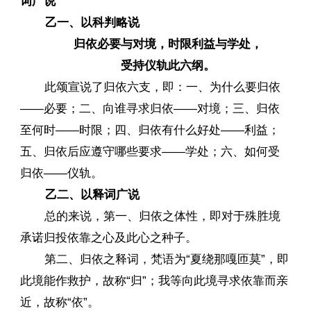
词广说
乙一、以科判略说
归依必要与对境，时限利益与学处，
受持仪轨此六纲。
此颂宣说了归依六支，即：一、为什么要归依
——必要；二、向谁寻求归依——对境；三、归依
至何时——时限；四、归依有什么好处——利益；
五、归依后应遵守哪些要求——学处；六、如何受
归依——仪轨。
乙二、以释词广说
总的来说，第一、归依之体性，即对于殊胜境
承诺归投依靠之心及此心之种子。
第二、归依之释词，梵语为“夏绕那嘎匝莫”，即
此境能作救护，故称“归”；我等向此境寻求依靠而亲
近，故称“依”。