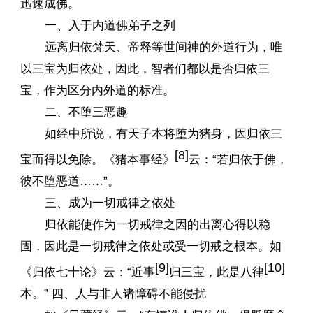
迅速成佛。
一、入于内道佛弟子之列
远离归依梵天、帝释等世间神的外道行为，唯
以三宝为归依处，因此，智者们都以是否归依三
宝，作为区分内外道的标准。
二、不堕三恶趣
如经中所说，有天子本将堕为猪身，因归依三
[8]
宝而得以免除。《猪本事经》
云：“若归依于佛，
彼不堕恶道……”。
三、成为一切戒律之依处
归依能使作为一切戒律之因的出离心得以稳
固，因此是一切戒律之依处或受一切戒之根本。如
[9]
[10]
《归依七十论》云：“近事
归三宝，此是八律
本。” 四、人与非人诸障碍不能侵扰