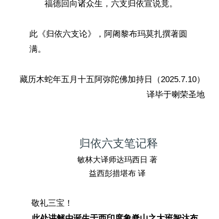
福德回向诸众生，六支归依宣说竟。
此《归依六支论》，阿阇黎布玛莫扎撰著圆
满。
藏历木蛇年五月十五阿弥陀佛加持日（2025.7.10）
译毕于喇荣圣地
归依六支笔记释
敏林大译师达玛西日 著
益西彭措堪布 译
敬礼三宝！
此处讲解由诞生于西印度象脊山之大班智达布