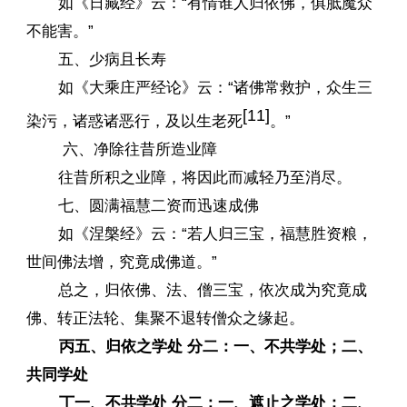
如《日藏经》云：“有情谁人归依佛，俱胝魔众
不能害。”
五、少病且长寿
如《大乘庄严经论》云：“诸佛常救护，众生三
[11]
染污，诸惑诸恶行，及以生老死
。”
六、净除往昔所造业障
往昔所积之业障，将因此而减轻乃至消尽。
七、圆满福慧二资而迅速成佛
如《涅槃经》云：“若人归三宝，福慧胜资粮，
世间佛法增，究竟成佛道。”
总之，归依佛、法、僧三宝，依次成为究竟成
佛、转正法轮、集聚不退转僧众之缘起。
丙五、归依之学处 分二：一、不共学处；二、
共同学处
丁一、不共学处 分二：一、遮止之学处；二、