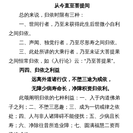
从今直至菩提间
总的来说，归依时限有三种：
一、世间行者，乃至未获得此生后世微小自利
之间归依。
二、声闻、独觉行者，乃至尽形寿之间归依。
三、此处所讲的大乘行者，乃至未证大菩提果
之间恒常归依，如《入行论》云：“乃至菩提果”。
丙四、归依之利益
远离外道诸行仪，不堕三途为戒依，
无障少病寿命长，净障积资归依利。
此颂阐明归依的七种利益：一、入于内道佛弟
子之列；二、不堕三恶趣；三、成为一切戒律之依
处；四、人与非人诸障碍不能侵扰；五、少病且长
寿；六、净除往昔所造业障；七、圆满福慧二资而