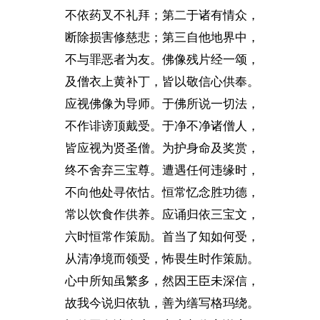
不依药叉不礼拜；第二于诸有情众，
断除损害修慈悲；第三自他地界中，
不与罪恶者为友。佛像残片经一颂，
及僧衣上黄补丁，皆以敬信心供奉。
应视佛像为导师。于佛所说一切法，
不作诽谤顶戴受。于净不净诸僧人，
皆应视为贤圣僧。为护身命及奖赏，
终不舍弃三宝尊。遭遇任何违缘时，
不向他处寻依怙。恒常忆念胜功德，
常以饮食作供养。应诵归依三宝文，
六时恒常作策励。首当了知如何受，
从清净境而领受，怖畏生时作策励。
心中所知虽繁多，然因王臣未深信，
故我今说归依轨，善为缮写格玛绕。