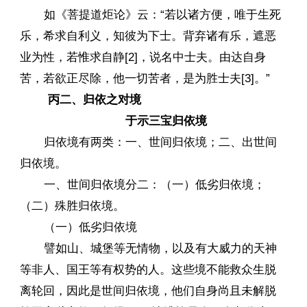
如《菩提道炬论》云：“若以诸方便，唯于生死
乐，希求自利义，知彼为下士。背弃诸有乐，遮恶
业为性，若惟求自静[2]，说名中士夫。由达自身
苦，若欲正尽除，他一切苦者，是为胜士夫[3]。”
丙二、归依之对境
于示三宝归依境
归依境有两类：一、世间归依境；二、出世间
归依境。
一、世间归依境分二：（一）低劣归依境；
（二）殊胜归依境。
（一）低劣归依境
譬如山、城堡等无情物，以及有大威力的天神
等非人、国王等有权势的人。这些境不能救众生脱
离轮回，因此是世间归依境，他们自身尚且未解脱