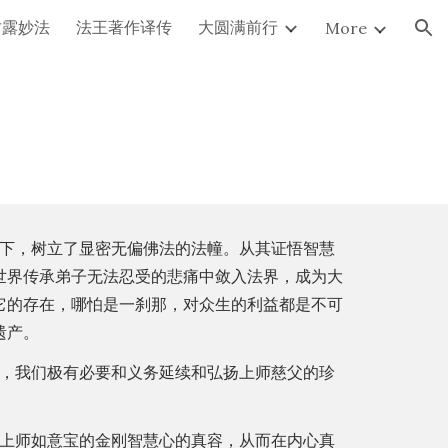
甘露妙法
法王著作译传
大圆满前行
More
ion
下，树立了显密无偏佛法的法幢。从其证悟智慧
世界传承弟子无法忍受的悲痛中敛入法界，成为大
它的存在，哪怕是一刹那，对众生的利益都是不可
遗产。
，我们极有必要和义务延续和弘扬上师慈父的珍
上师如意宝的金刚智慧心的真容，从而在内心真