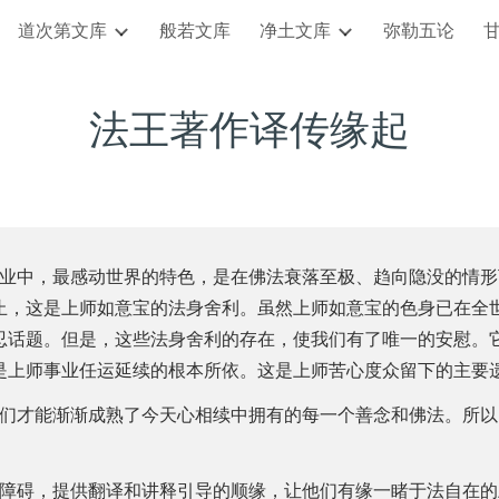
道次第文库
般若文库
净土文库
弥勒五论
ip to main content
Skip to navigat
法王著作译传缘起
中，最感动世界的特色，是在佛法衰落至极、趋向隐没的情形
止，这是上师如意宝的法身舍利。虽然上师如意宝的色身已在全
忍话题。但是，这些法身舍利的存在，使我们有了唯一的安慰。
是上师事业任运延续的根本所依。这是上师苦心度众留下的主要
们才能渐渐成熟了今天心相续中拥有的每一个善念和佛法。所以
障碍，提供翻译和讲释引导的顺缘，让他们有缘一睹于法自在的