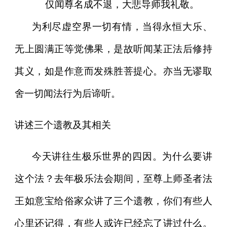
仅闻尊名成不退，大悲导师我礼敬。
为利尽虚空界一切有情，当得永恒大乐、
无上圆满正等觉佛果，是故听闻某正法后修持
其义，如是作意而发殊胜菩提心。亦当无谬取
舍一切闻法行为后谛听。
讲述三个遗教及其相关
今天讲往生极乐世界的四因。为什么要讲
这个法？去年极乐法会期间，至尊上师圣者法
王如意宝给俗家众讲了三个遗教，你们有些人
心里还记得，有些人或许已经忘了讲过什么。