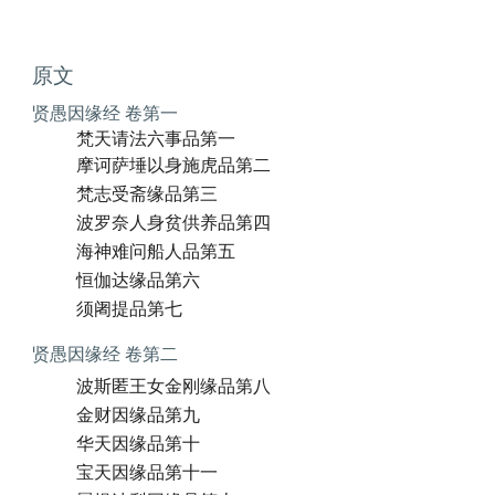
原文
贤愚因缘经 卷第一
梵天请法六事品第一
摩诃萨埵以身施虎品第二
梵志受斋缘品第三
波罗奈人身贫供养品第四
海神难问船人品第五
恒伽达缘品第六
须阇提品第七
贤愚因缘经 卷第二
波斯匿王女金刚缘品第八
金财因缘品第九
华天因缘品第十
宝天因缘品第十一