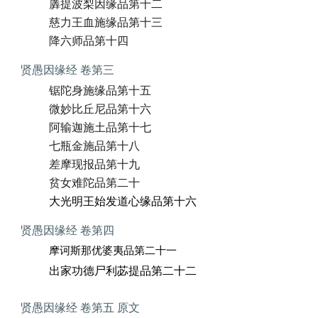
羼提波梨因缘品第十二
慈力王血施缘品第十三
降六师品第十四
贤愚因缘经 卷第三
锯陀身施缘品第十五
微妙比丘尼品第十六
阿输迦施土品第十七
七瓶金施品第十八
差摩现报品第十九
贫女难陀品第二十
大光明王始发道心缘品第十六
贤愚因缘经 卷第四
摩诃斯那优婆夷品第二十一
出家功德尸利苾提品第二十二
贤愚因缘经 卷第五 原文