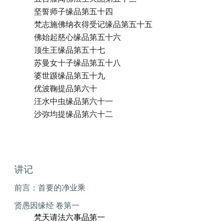
坚誓师子缘品第五十四
梵志施佛纳衣得受记缘品第五十五
佛始起慈心缘品第五十六
顶生王缘品第五十七
苏曼女十子缘品第五十八
婆世踬缘品第五十九
优波鞠提品第六十
汪水中虫缘品第六十一
沙弥均提缘品第六十二
讲记
前言：首要的净业乘
贤愚因缘经 卷第一
梵天请法六事品第一