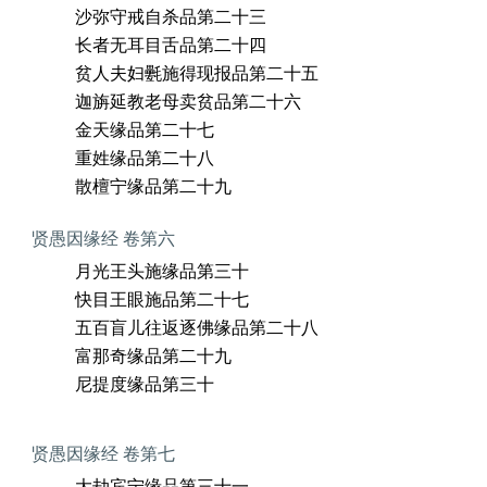
沙弥守戒自杀品第二十三
长者无耳目舌品第二十四
贫人夫妇氎施得现报品第二十五
迦旃延教老母卖贫品第二十六
金天缘品第二十七
重姓缘品第二十八
散檀宁缘品第二十九
贤愚因缘经 卷第六
月光王头施缘品第三十
快目王眼施品第二十七
五百盲儿往返逐佛缘品第二十八
富那奇缘品第二十九
尼提度缘品第三十
贤愚因缘经 卷第七