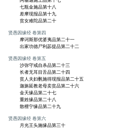
阿输迦施土品第十七
七瓶金施品第十八
差摩现报品第十九
贫女难陀品第二十
贤愚因缘经 卷第四
摩诃斯那优婆夷品第二十一
出家功德尸利苾提品第二十二
贤愚因缘经 卷第五
沙弥守戒自杀品第二十三
长者无耳目舌品第二十四
贫人夫妇氎施得现报品第二十五
迦旃延教老母卖贫品第二十六
金天缘品第二十七
重姓缘品第二十八
散檀宁缘品第二十九
贤愚因缘经 卷第六
月光王头施缘品第三十