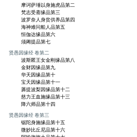
摩诃萨埵以身施虎品第二
梵志受斋缘品第三
波罗奈人身贫供养品第四
海神难问船人品第五
恒伽达缘品第六
须阇提品第七
贤愚因缘经 卷第二
波斯匿王女金刚缘品第八
金财因缘品第九
华天因缘品第十
宝天因缘品第十一
羼提波梨因缘品第十二
慈力王血施缘品第十三
降六师品第十四
贤愚因缘经 卷第三
锯陀身施缘品第十五
微妙比丘尼品第十六