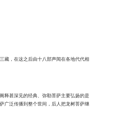
三藏，在这之后由十八部声闻在各地代代相
阐释甚深见的经典、弥勒菩萨主要弘扬的是
萨广泛传播到整个世间，后人把龙树菩萨继