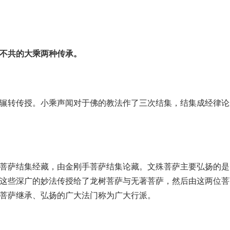
不共的大乘两种传承。
辗转传授。小乘声闻对于佛的教法作了三次结集，结集成经律论
菩萨结集经藏，由金刚手菩萨结集论藏。文殊菩萨主要弘扬的是
这些深广的妙法传授给了龙树菩萨与无著菩萨，然后由这两位菩
菩萨继承、弘扬的广大法门称为广大行派。