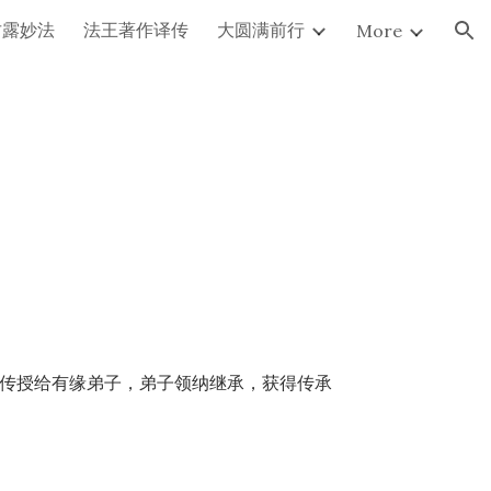
甘露妙法
法王著作译传
大圆满前行
More
ion
传授给有缘弟子，弟子领纳继承，获得传承