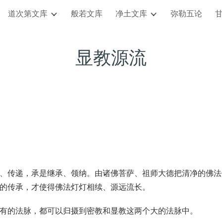
道次第文库
般若文库
净土文库
弥勒五论
ip to main content
Skip to navigat
显教源流
、传递，承是继承、领纳。由诸佛菩萨、祖师大德把清净的佛法
的传承，才使得佛法灯灯相续、源远流长。
有的法脉，都可以归摄到密教和显教这两个大的法脉中。