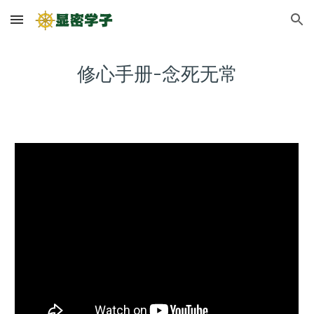
Skip to main content
Skip to navigation
修心手册-念死无常