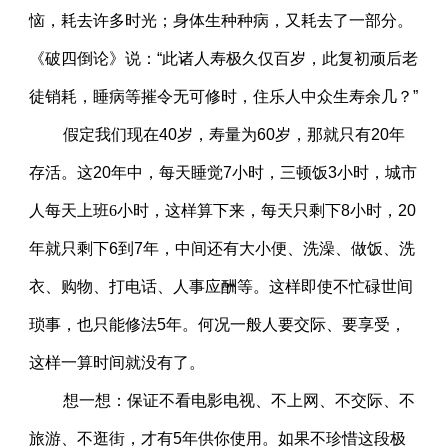
恼，耗去许多时光；身体生种种病，又耗去了一部分。
《破四倒论》说：“此诸人寿极久仅百岁，此复初顽后老
徒销耗，睡病等摧令无可修时，住乐人中众生寿余几？”
假定我们现在40岁，寿量为60岁，那就只有20年
存活。这20年中，每天睡觉7小时，三顿饭3小时，城市
人每天上班
6
小时，这样算下来，每天只剩下8小时，20
年就只剩下6到7年，中间还有大小便、洗澡、做饭、洗
衣、购物、打电话、人事应酬等。这样即使不忙碌世间
琐事，也只能修法5年。何况一般人要交际、要享受，
这样一算时间就没有了。
想一想：保证不看电影电视、不上网、不交际、不
旅游、不逛街，才有5年供你使用。如果不珍惜这段极