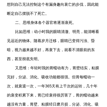
想到自己无法控制这个有漏身趣向衰亡的步伐，因此能
断定自己摆脱不了死亡。
二、思维身体各个器官将逐渐衰死。
比如思维：幼小时我的眼睛清澈、明亮，能清晰看
见远近的物体。随着岁月迁移，眼睛已变得污浊、昏
暗，视力越来越不好，再衰下去，就看不清眼前的东
西，甚至彻底失明。
又思维：年轻时我的胃蠕动有力，胃壁结实，粘膜
完好，分泌、消化、吸收功能都很强。但胃每蠕动一
次，就衰退一次，一年365天有上千次的运转，几十年
的衰变积累下来，胃已经衰得很厉害了，胃的蠕动越来
越没有力量，胃壁、粘膜经日磨月损，分泌、消化、吸