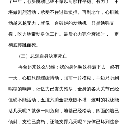
了中年，心脏跳动已经不像以前那样平稳、有力了，不
堪做剧烈运动，承受不住过重负担。再到老年，心脏跳
动越来越无力，就像一台破烂的发动机，只是勉强支
撑，吃力地带动身体工作。最后心力完全衰竭时，一定
彻底停跳而死。
（三）总观自身决定死亡
再合起来这么思维：我的身体照这样衰下去，终有
一天，心脏只能缓缓搏动，眼前一片模糊，耳边只听到
嗡嗡的响声，记忆力已丧失殆尽，全身的各大关节已经
僵硬不能活动，五脏六腑全都衰败不堪，这时的我还能
活几天呢？就像一间危房，地基已经松动，四面的墙已
倾斜，支柱已腐朽，还能支撑几天呢？身体已坏到这步