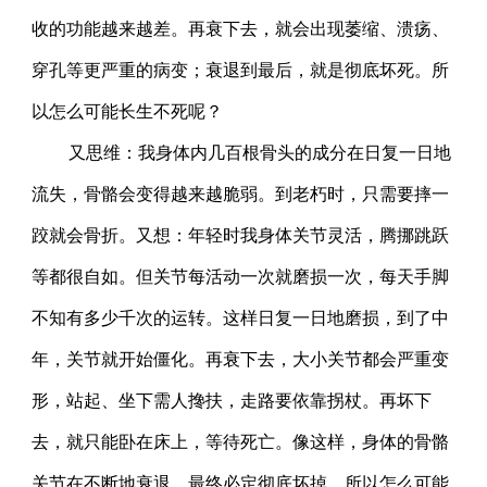
收的功能越来越差。再衰下去，就会出现萎缩、溃疡、
穿孔等更严重的病变；衰退到最后，就是彻底坏死。所
以怎么可能长生不死呢？
又思维：我身体内几百根骨头的成分在日复一日地
流失，骨骼会变得越来越脆弱。到老朽时，只需要摔一
跤就会骨折。又想：年轻时我身体关节灵活，腾挪跳跃
等都很自如。但关节每活动一次就磨损一次，每天手脚
不知有多少千次的运转。这样日复一日地磨损，到了中
年，关节就开始僵化。再衰下去，大小关节都会严重变
形，站起、坐下需人搀扶，走路要依靠拐杖。再坏下
去，就只能卧在床上，等待死亡。像这样，身体的骨骼
关节在不断地衰退，最终必定彻底坏掉。所以怎么可能