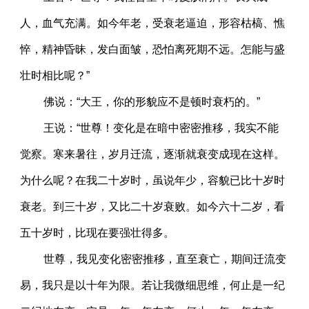
人，血气充满。如今年老，受衰老逼迫，形容枯槁、憔
悴，精神昏昧，发白面皱，恐怕离死期不远。怎能与盛
壮时相比呢？”
佛说：“大王，你的形貌应不是顿时衰朽的。”
王说：“世尊！变化是在暗中密密推移，我实不能
觉察。寒来暑往，岁月迁流，逐渐就衰变成现在这样。
为什么呢？在我二十岁时，虽说年少，容貌已比十岁时
衰老。到三十岁，又比二十岁衰败。如今六十二岁，看
五十岁时，比现在要强壮得多。
世尊，我见变化密密推移，直至衰亡，期间迁流变
易，我只是以十年为限。若让我微细思维，何止是一纪