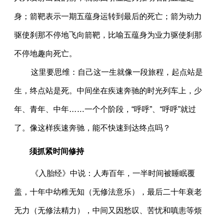
身；箭靶表示一期五蕴身运转到最后的死亡；箭为动力
驱使刹那不停地飞向箭靶，比喻五蕴身为业力驱使刹那
不停地趣向死亡。
这里要思维：自己这一生就像一段旅程，起点站是
生，终点站是死。中间坐在疾速奔驰的时光列车上，少
年、青年、中年……一个个阶段，“呼呼”、“呼呼”就过
了。像这样疾速奔驰，能不快速到达终点吗？
须抓紧时间修持
《入胎经》中说：人寿百年，一半时间被睡眠覆
盖，十年中幼稚无知（无修法意乐），最后二十年衰老
无力（无修法精力），中间又因愁叹、苦忧和嗔恚等烦