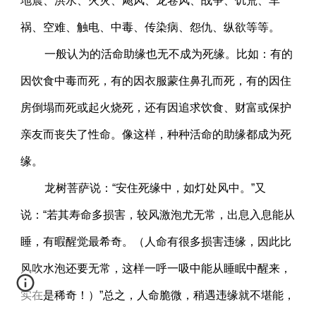
地震、洪水、火灾、飓风、龙卷风、战争、饥荒、车
祸、空难、触电、中毒、传染病、怨仇、纵欲等等。
一般认为的活命助缘也无不成为死缘。比如：有的
因饮食中毒而死，有的因衣服蒙住鼻孔而死，有的因住
房倒塌而死或起火烧死，还有因追求饮食、财富或保护
亲友而丧失了性命。像这样，种种活命的助缘都成为死
缘。
龙树菩萨说：“安住死缘中，如灯处风中。”又
说：“若其寿命多损害，较风激泡尤无常，出息入息能从
睡，有暇醒觉最希奇。（人命有很多损害违缘，因此比
风吹水泡还要无常，这样一呼一吸中能从睡眠中醒来，
实在是稀奇！）”总之，人命脆微，稍遇违缘就不堪能，