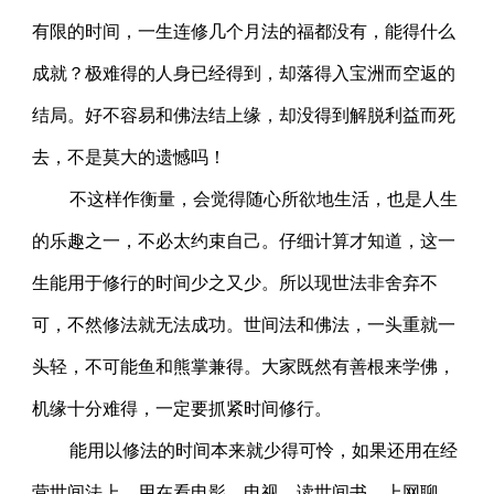
有限的时间，一生连修几个月法的福都没有，能得什么
成就？极难得的人身已经得到，却落得入宝洲而空返的
结局。好不容易和佛法结上缘，却没得到解脱利益而死
去，不是莫大的遗憾吗！
不这样作衡量，会觉得随心所欲地生活，也是人生
的乐趣之一，不必太约束自己。仔细计算才知道，这一
生能用于修行的时间少之又少。所以现世法非舍弃不
可，不然修法就无法成功。世间法和佛法，一头重就一
头轻，不可能鱼和熊掌兼得。大家既然有善根来学佛，
机缘十分难得，一定要抓紧时间修行。
能用以修法的时间本来就少得可怜，如果还用在经
营世间法上，用在看电影、电视、读世间书、上网聊