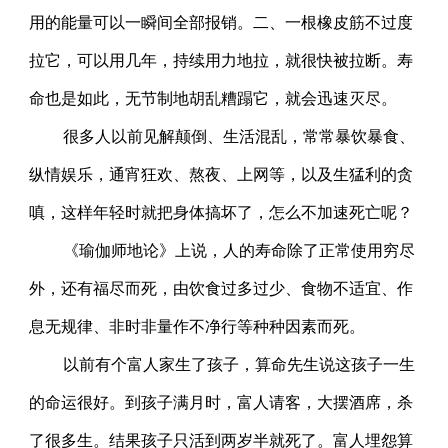
用的能量可以一瞬间全部报销。二、一根橡皮筋不过度
拉它，可以用几年，持续用力地拉，就很快被拉断。寿
命也是如此，无节制地胡乱糟蹋它，就会迅速灭尽。
很多人以前见解颠倒、生活混乱，常常暴饮暴食、
纵情娱乐，通宵狂欢、熬夜、上网等，以及生猛利的贪
嗔，这样年轻时就把身体搞坏了，怎么不加速死亡呢？
《瑜伽师地论》上说，人的寿命除了正常使用穷尽
外，还有福尽而死，由饮食过多过少、食物不适宜、作
息无规律、非时非量作不净行等种种因素而死。
以前有个富人家生了孩子，算命先生说这孩子一生
的命运很好。到孩子满月时，富人请客，大摆酒席，杀
了很多生。结果孩子只活到两岁半就死了。富人埋怨算