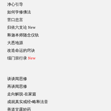
净心引导
如何学修佛法
苦口忠言
归依六支论
New
释迦本师随念仪轨
大悉地源
改造命运的窍诀
缁门崇行录
New
谈谈闻思修
再谈闻思修
走向解脱-在家篇
成就真实戒经•略释法音
善道甘露妙药