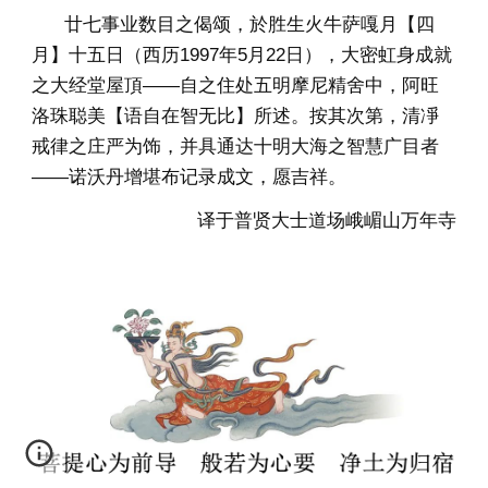
廿七事业数目之偈颂，於胜生火牛萨嘎月【四
月】十五日（西历1997年5月22日），大密虹身成就
之大经堂屋頂——自之住处五明摩尼精舍中，阿旺
洛珠聪美【语自在智无比】所述。按其次第，清凈
戒律之庄严为饰，并具通达十明大海之智慧广目者
——诺沃丹增堪布记录成文，愿吉祥。
译于普贤大士道场峨嵋山万年寺