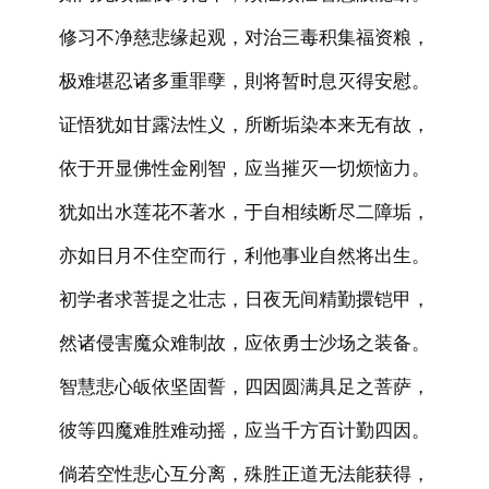
修习不净慈悲缘起观，对治三毒积集福资粮，
极难堪忍诸多重罪孽，則将暂时息灭得安慰。
证悟犹如甘露法性义，所断垢染本来无有故，
依于开显佛性金刚智，应当摧灭一切烦恼力。
犹如出水莲花不著水，于自相续断尽二障垢，
亦如日月不住空而行，利他事业自然将出生。
初学者求菩提之壮志，日夜无间精勤擐铠甲，
然诸侵害魔众难制故，应依勇士沙场之装备。
智慧悲心皈依坚固誓，四因圆满具足之菩萨，
彼等四魔难胜难动摇，应当千方百计勤四因。
倘若空性悲心互分离，殊胜正道无法能获得，