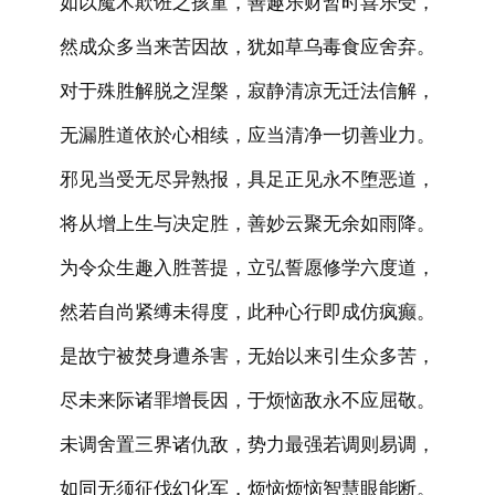
如以魔术欺诳之孩童，善趣乐财暂时喜乐受，
然成众多当来苦因故，犹如草乌毒食应舍弃。
对于殊胜解脱之涅槃，寂静清凉无迁法信解，
无漏胜道依於心相续，应当清净一切善业力。
邪见当受无尽异熟报，具足正见永不堕恶道，
将从增上生与决定胜，善妙云聚无余如雨降。
为令众生趣入胜菩提，立弘誓愿修学六度道，
然若自尚紧缚未得度，此种心行即成仿疯癫。
是故宁被焚身遭杀害，无始以来引生众多苦，
尽未来际诸罪增長因，于烦恼敌永不应屈敬。
未调舍置三界诸仇敌，势力最强若调则易调，
如同无须征伐幻化军，烦恼烦恼智慧眼能断。