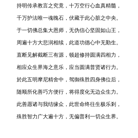
持明传承教言之究竟，十万空行心血真精髓，
千万护法唯一魂魄石，伏藏于此心脏之中央。
于一切佛总集大恩师，无伪信心坚固如山王，
周遍十方大悲润相续，此道功德心中无勤生。
直断见解截断三有源，顿超修持圆满四相力，
相应众生界海之意乐，应当圆满普贤诸行力。
於此五明摩尼精舍中，驾御殊胜四身佛位后，
随顺所化善巧方便行，将得度化无边众生力。
此善愿诸与我结缘众，此世命终往生极乐剎，
殊胜智力广大遍十方，无偏普利一切众生界。