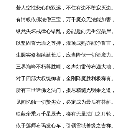
若人空性悲心能双远，不住有边不堕寂灭边。
有情皈依佛法僧三宝，万千魔众无法能加害，
纵然失坏戒律心错乱，必能趣向无生涅槃岸。
以坚固誓无垢之等持，灌顶成熟亦能净誓言，
生圆实修相续延长后，应当降伏一切诸魔力。
三界巅峰不朽尊胜幢，名声如雷传布遍大地，
对于四部大权统御者，金刚降魔胜利极稀有。
所有三世诸佛之法门，摄尽精髓光明乘之道，
见闻忆触一切贤劣众，必定成为最后有菩萨。
映蔽余乘万千星辰光，稀有无量法门之月轮，
依于莲师布玛发心车，引领雪域善缘之吉祥。