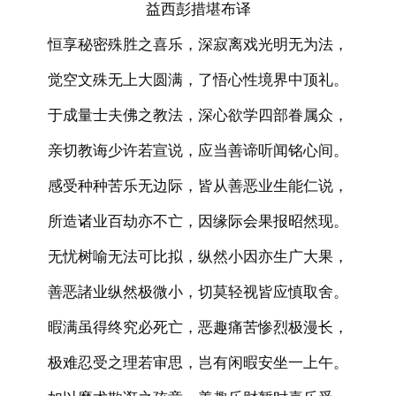
益西彭措堪布译
恒享秘密殊胜之喜乐，深寂离戏光明无为法，
觉空文殊无上大圆满，了悟心性境界中顶礼。
于成量士夫佛之教法，深心欲学四部眷属众，
亲切教诲少许若宣说，应当善谛听闻铭心间。
感受种种苦乐无边际，皆从善恶业生能仁说，
所造诸业百劫亦不亡，因缘际会果报昭然现。
无忧树喻无法可比拟，纵然小因亦生广大果，
善恶諸业纵然极微小，切莫轻视皆应慎取舍。
暇满虽得终究必死亡，恶趣痛苦惨烈极漫长，
极难忍受之理若审思，岂有闲暇安坐一上午。