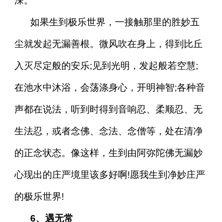
深。
如果生到极乐世界，一接触那里的胜妙五
尘就发起无漏善根。微风吹在身上，得到比丘
入灭尽定般的安乐;见到光明，发起般若空慧;
在池水中沐浴，会荡涤身心，开明神智;各种音
声都在说法，听到时得到音响忍、柔顺忍、无
生法忍，或者念佛、念法、念僧等，处在清净
的正念状态。像这样，生到由阿弥陀佛无漏妙
心现出的庄严境里该多好啊!愿我生到净妙庄严
的极乐世界!
6、遇无常