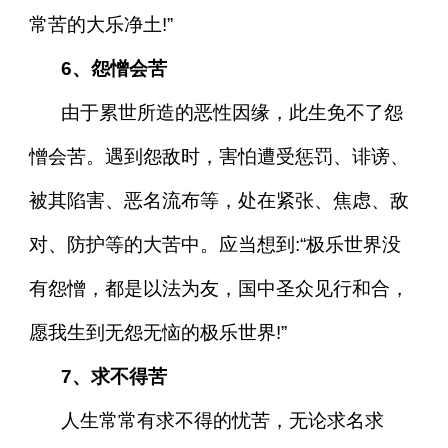
常苦的大乐净土!”
6、怨憎会苦
由于累世所造的恶性因缘，此生免不了怨
憎会苦。遇到怨敌时，害怕遭受惩罚、诽谤、
被其陷害、恶名流布等，处在紧张、焦虑、敌
对、防护等的大苦中。应当想到:“极乐世界没
有怨憎，都是以法为友，国中圣众见行和合，
愿我生到无怨无恼的极乐世界!”
7、求不得苦
人生常常有求不得的忧苦，无论求名求