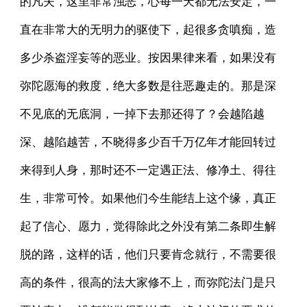
的凡夫，这里非常浊恶，心每一天都无法安定，一
直在非常大的无明力的驱使下，起很多贪嗔痴，造
多少杀盗淫妄等的恶业。按因果律来看，如果没有
弥陀愿海的救度，绝大多数是往恶趣走的。那是深
不见底的无底洞，一掉下去那还得了？会越陷越
深、越陷越苦，不晓得多少百千万亿年才能回转过
来得到人身，那时还不一定遇正法、修净土、得往
生，非常可怜。如果他们今生能结上这个缘，真正
起了信心、愿力，觉得除此之外没有第二条即生解
脱的路，这样的话，他们只要肯念就行，不需要很
高的条件，很高的法大家修不上，而弥陀法门是只