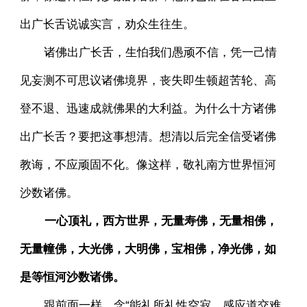
出广长舌说诚实言，劝众生往生。
诸佛出广长舌，生怕我们愚顽不信，凭一己情
见妄测不可思议诸佛境界，丧失即生顿超苦轮、高
登不退、迅速成就佛果的大利益。为什么十方诸佛
出广长舌？要把这事想清。想清以后完全信受诸佛
教诲，不应顽固不化。像这样，敬礼南方世界恒河
沙数诸佛。
一心顶礼，西方世界，无量寿佛，无量相佛，
无量幢佛，大光佛，大明佛，宝相佛，净光佛，如
是等恒河沙数诸佛。
跟前面一样，念“能礼所礼性空寂，感应道交难