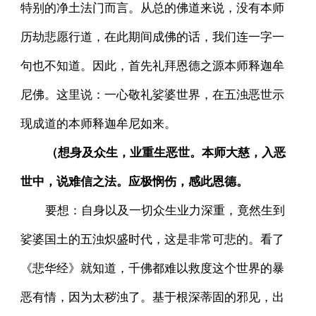
特别的净土法门而言。从总的佛道来说，没有本师
历劫悲愿行道，在此期间成佛的话，我们连一字一
句也不知道。因此，首先礼拜恩德之源本师释迦牟
尼佛。这里说：一心敬礼娑婆世界，在五浊恶世示
现成道的本师释迦牟尼如来。
（想身及众生，业重生恶世。本师大慈，入恶
世中，说难信之法。应极悯伤，感此恩德。
要想：自身以及一切众生业力深重，竟然生到
娑婆国土的五浊炽盛时代，这是非常可悲的。看了
《悲华经》就知道，千佛都难以救度这个世界的暴
恶有情，因为太秽浊了。基于根深蒂固的邪见，出