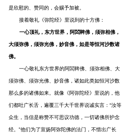
是欣慰的、赞同的，会赐予加被。
接着敬礼《弥陀经》里说到的十方佛：
一心顶礼，东方世界，阿閦鞞佛，须弥相佛，
大须弥佛，须弥光佛，妙音佛，如是等恒河沙数诸
佛。
一心敬礼东方世界的阿閦鞞佛、须弥相佛、大
须弥佛、须弥光佛、妙音佛，诸如此类如恒河沙数
那么多的诸佛如来。就像《阿弥陀经》里说的，他
们都吐广长舌，遍覆三千大千世界说诚实言：“汝等
众生，当信是称赞不可思议功德，一切诸佛所护念
经。”他们为了宣扬阿弥陀佛的法门，不惜出广长