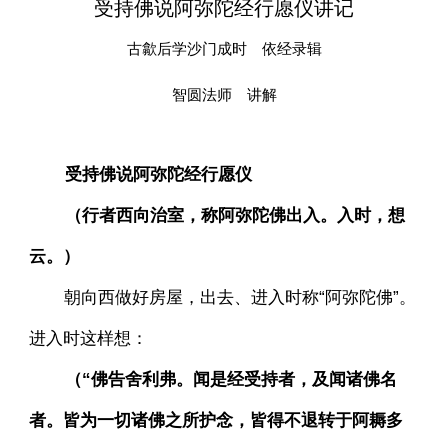
受持佛说阿弥陀经行愿仪讲记
古歙后学沙门成时 依经录辑
智圆法师 讲解
受持佛说阿弥陀经行愿仪
（行者西向治室，称阿弥陀佛出入。入时，想
云。）
朝向西做好房屋，出去、进入时称“阿弥陀佛”。
进入时这样想：
（“佛告舍利弗。闻是经受持者，及闻诸佛名
者。皆为一切诸佛之所护念，皆得不退转于阿耨多