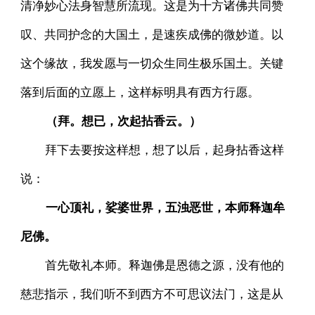
清净妙心法身智慧所流现。这是为十方诸佛共同赞
叹、共同护念的大国土，是速疾成佛的微妙道。以
这个缘故，我发愿与一切众生同生极乐国土。关键
落到后面的立愿上，这样标明具有西方行愿。
（拜。想已，次起拈香云。）
拜下去要按这样想，想了以后，起身拈香这样
说：
一心顶礼，娑婆世界，五浊恶世，本师释迦牟
尼佛。
首先敬礼本师。释迦佛是恩德之源，没有他的
慈悲指示，我们听不到西方不可思议法门，这是从