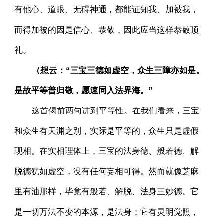
有他心、道眼、无碍神通，都能证知我、加被我，
而得加被的因是信心、恭敬，因此应当这样恭敬顶
礼。
（想云：“三宝三德如虚空，众生三障亦如是。
是故平等普归敬，愿速同入法界海。”
这首偈前两句讲到平等性。在我们看来，三宝
和众生有天渊之别，实际是平等的，众生只是虚假
现相。在实相理体上，三宝的法身德、般若德、解
脱德犹如虚空，没有任何妄相可得。然而就像芝麻
里有油那样，毕竟有般若、解脱、法身三妙德。它
是一切万法不变的本源，是法身；它有灵明觉照，