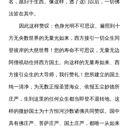
名，愿归于生西。像这样，透了这门以后，一切佛
法皆在其中。
因此这样赞叹：色身光明不可思议、遍照到十
方无央数世界的无量光如来，西方接引一切众生同
登彼岸的大慈世尊！您的寿命不可思议，无量无边
阿僧祇劫住持西方国土。向这样的无量寿如来、西
方接引众生的大导师，我行赞礼！您所建立的国土
纯一清净，为无数正报圣贤海众、依报五尘妙德所
庄严，生到这里的任何众生都当即登不退转地。这
样的微妙国土为十方恒河沙数诸佛共同赞叹。国中
具有佛庄严、菩萨庄严、国土庄严，都唯一从如来