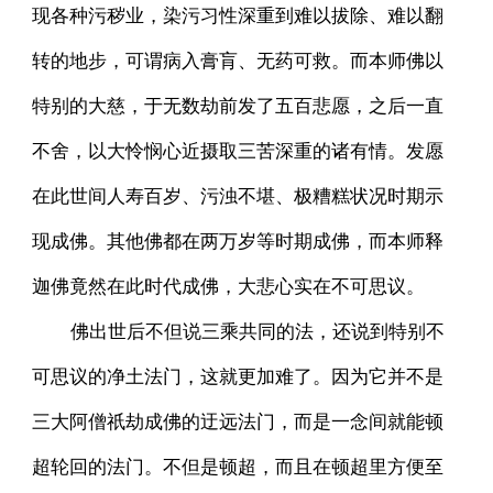
现各种污秽业，染污习性深重到难以拔除、难以翻
转的地步，可谓病入膏肓、无药可救。而本师佛以
特别的大慈，于无数劫前发了五百悲愿，之后一直
不舍，以大怜悯心近摄取三苦深重的诸有情。发愿
在此世间人寿百岁、污浊不堪、极糟糕状况时期示
现成佛。其他佛都在两万岁等时期成佛，而本师释
迦佛竟然在此时代成佛，大悲心实在不可思议。
佛出世后不但说三乘共同的法，还说到特别不
可思议的净土法门，这就更加难了。因为它并不是
三大阿僧祇劫成佛的迂远法门，而是一念间就能顿
超轮回的法门。不但是顿超，而且在顿超里方便至