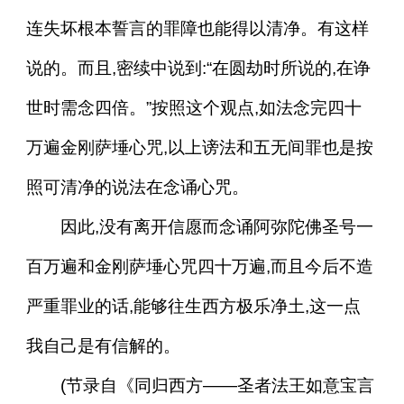
连失坏根本誓言的罪障也能得以清净。有这样
说的。而且,密续中说到:“在圆劫时所说的,在诤
世时需念四倍。”按照这个观点,如法念完四十
万遍金刚萨埵心咒,以上谤法和五无间罪也是按
照可清净的说法在念诵心咒。
因此,没有离开信愿而念诵阿弥陀佛圣号一
百万遍和金刚萨埵心咒四十万遍,而且今后不造
严重罪业的话,能够往生西方极乐净土,这一点
我自己是有信解的。
(节录自《同归西方——圣者法王如意宝言