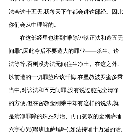
法会这十五天,我每天下午都会讲这部经。因此
你们会从中理解的。
在这部经里也讲到“唯除诽谤正法和造五无
间罪”,因此今后不要造大的罪业——杀生、谤
法等等,否则没办法无间往生净土。在这之外,
以前造的一切罪堕应该忏悔,在显教波罗蜜多乘
当中,对谤法和五无间罪,没有说过能完全清净
的方便,但在密教金刚乘中却有这样的说法,就
是清净罪障的殊胜对治、再再赞叹的金刚萨埵
六字心咒(嗡班匝萨埵吽),如法持诵十万遍的话,